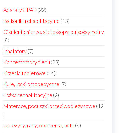
22
Aparaty CPAP
22
produkty
13
Balkoniki rehabilitacyjne
13
produktów
Ciśnieniomierze, stetoskopy, pulsoksymetry
8
8
produktów
7
Inhalatory
7
produktów
23
Koncentratory tlenu
23
produkty
14
Krzesła toaletowe
14
produktów
7
Kule, laski ortopedyczne
7
produktów
2
Łóżka rehabilitacyjne
2
produkty
Materace, poduszki przeciwodleżynowe
12
12
produktów
4
Odleżyny, rany, oparzenia, bóle
4