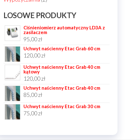
produkty
LOSOWE PRODUKTY
Ciśnieniomierz automatyczny LD3A z
zasilaczem
95,00
zł
Uchwyt naścienny Etac Grab 60 cm
120,00
zł
Uchwyt naścienny Etac Grab 40 cm
kątowy
120,00
zł
Uchwyt naścienny Etac Grab 40 cm
85,00
zł
Uchwyt naścienny Etac Grab 30 cm
75,00
zł