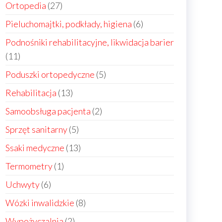
produkty
27
Ortopedia
27
produktów
6
Pieluchomajtki, podkłady, higiena
6
produktów
Podnośniki rehabilitacyjne, likwidacja barier
11
11
produktów
5
Poduszki ortopedyczne
5
produktów
13
Rehabilitacja
13
produktów
2
Samoobsługa pacjenta
2
produkty
5
Sprzęt sanitarny
5
produktów
13
Ssaki medyczne
13
produktów
1
Termometry
1
produkt
6
Uchwyty
6
produktów
8
Wózki inwalidzkie
8
produktów
2
Wypożyczalnia
2