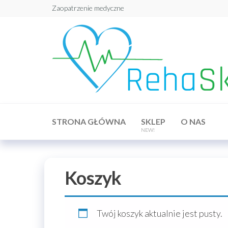
Przejdź
Zaopatrzenie medyczne
do
treści
STRONA GŁÓWNA
SKLEP
O NAS
NEW!
Koszyk
Twój koszyk aktualnie jest pusty.