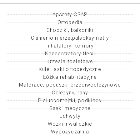
Aparaty CPAP
Ortopedia
Chodziki, balkoniki
Ciśnieniomierze,pulsoksymetry
Inhalatory, komory
Koncentratory tlenu
Krzesła toaletowe
Kule, laski ortopedyczne
Łóżka rehabilitacyjne
Materace, poduszki przeciwodleżynowe
Odleżyny, rany
Pieluchomajtki, podkłady
Ssaki medyczne
Uchwyty
Wózki inwalidzkie
Wypożyczalnia