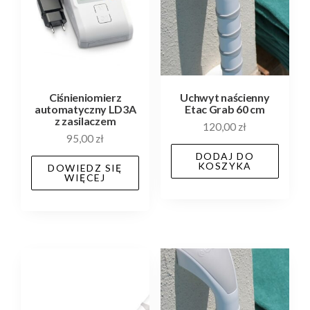
Ciśnieniomierz
Uchwyt naścienny
automatyczny LD3A
Etac Grab 60 cm
z zasilaczem
120,00
zł
95,00
zł
DODAJ DO
KOSZYKA
DOWIEDZ SIĘ
WIĘCEJ