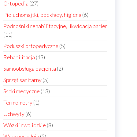
produkty
27
Ortopedia
27
produktów
6
Pieluchomajtki, podkłady, higiena
6
produktów
Podnośniki rehabilitacyjne, likwidacja barier
11
11
produktów
5
Poduszki ortopedyczne
5
produktów
13
Rehabilitacja
13
produktów
2
Samoobsługa pacjenta
2
produkty
5
Sprzęt sanitarny
5
produktów
13
Ssaki medyczne
13
produktów
1
Termometry
1
produkt
6
Uchwyty
6
produktów
8
Wózki inwalidzkie
8
produktów
2
Wypożyczalnia
2