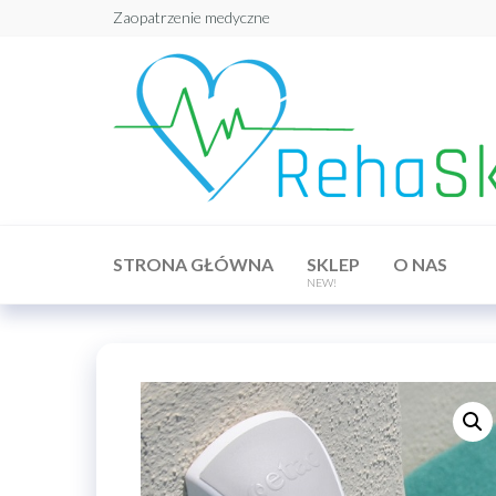
Przejdź
Zaopatrzenie medyczne
do
treści
STRONA GŁÓWNA
SKLEP
O NAS
NEW!