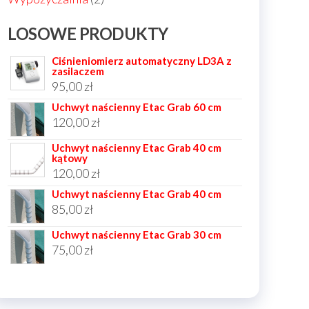
produkty
LOSOWE PRODUKTY
Ciśnieniomierz automatyczny LD3A z
zasilaczem
95,00
zł
Uchwyt naścienny Etac Grab 60 cm
120,00
zł
Uchwyt naścienny Etac Grab 40 cm
kątowy
120,00
zł
Uchwyt naścienny Etac Grab 40 cm
85,00
zł
Uchwyt naścienny Etac Grab 30 cm
75,00
zł