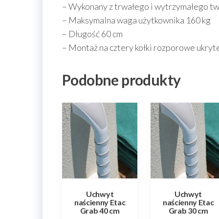
– Wykonany z trwałego i wytrzymałego t
– Maksymalna waga użytkownika 160 kg
– Długość 60 cm
– Montaż na cztery kołki rozporowe ukryt
Podobne produkty
Uchwyt
Uchwyt
naścienny Etac
naścienny Etac
Grab 40 cm
Grab 30 cm