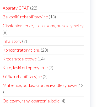
22
Aparaty CPAP
22
produkty
13
Balkoniki rehabilitacyjne
13
produktów
Ciśnieniomierze, stetoskopy, pulsoksymetry
8
8
produktów
7
Inhalatory
7
produktów
23
Koncentratory tlenu
23
produkty
14
Krzesła toaletowe
14
produktów
7
Kule, laski ortopedyczne
7
produktów
2
Łóżka rehabilitacyjne
2
produkty
Materace, poduszki przeciwodleżynowe
12
12
produktów
4
Odleżyny, rany, oparzenia, bóle
4