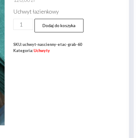
Uchwyt łazienkowy
ilość
Dodaj do koszyka
Uchwyt
naścienny
SKU:
uchwyt-nascienny-etac-grab-60
Etac
Kategoria:
Uchwyty
Grab
60
cm