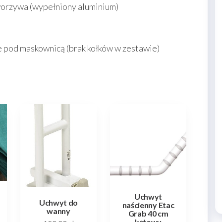
worzywa (wypełniony aluminium)
e pod maskownicą (brak kołków w zestawie)
Uchwyt
Uchwyt do
naścienny Etac
wanny
Grab 40 cm
kątowy