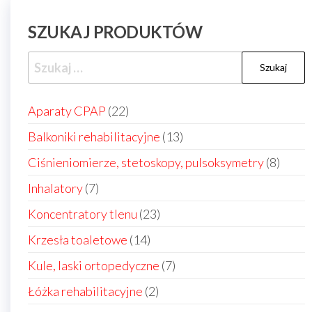
SZUKAJ PRODUKTÓW
Szukaj:
22
Aparaty CPAP
22
produkty
13
Balkoniki rehabilitacyjne
13
produktów
8
Ciśnieniomierze, stetoskopy, pulsoksymetry
8
produ
7
Inhalatory
7
produktów
23
Koncentratory tlenu
23
produkty
14
Krzesła toaletowe
14
produktów
7
Kule, laski ortopedyczne
7
produktów
2
Łóżka rehabilitacyjne
2
produkty