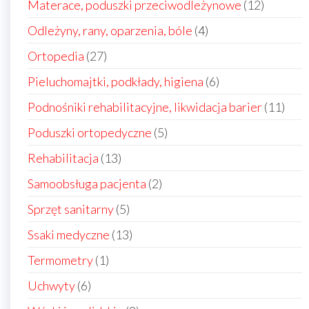
12
Materace, poduszki przeciwodleżynowe
12
produkt
4
Odleżyny, rany, oparzenia, bóle
4
produkty
27
Ortopedia
27
produktów
6
Pieluchomajtki, podkłady, higiena
6
produktów
11
Podnośniki rehabilitacyjne, likwidacja barier
11
prod
5
Poduszki ortopedyczne
5
produktów
13
Rehabilitacja
13
produktów
2
Samoobsługa pacjenta
2
produkty
5
Sprzęt sanitarny
5
produktów
13
Ssaki medyczne
13
produktów
1
Termometry
1
produkt
6
Uchwyty
6
produktów