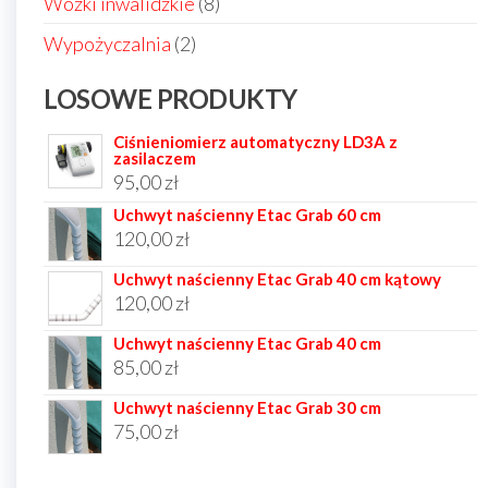
8
Wózki inwalidzkie
8
produktów
2
Wypożyczalnia
2
produkty
LOSOWE PRODUKTY
Ciśnieniomierz automatyczny LD3A z
zasilaczem
95,00
zł
Uchwyt naścienny Etac Grab 60 cm
120,00
zł
Uchwyt naścienny Etac Grab 40 cm kątowy
120,00
zł
Uchwyt naścienny Etac Grab 40 cm
85,00
zł
Uchwyt naścienny Etac Grab 30 cm
75,00
zł