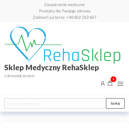
Przejdź
Zaopatrzenie medyczne
Produkty dla Twojego zdrowia
do
Zadzwoń już teraz: +48 602 263 607​
treści
Sklep Medyczny RehaSklep
z doświadczeniem
0
Szukaj:
Szukaj