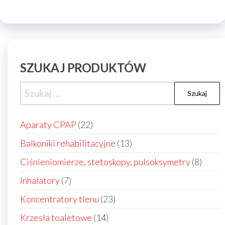
SZUKAJ PRODUKTÓW
Szukaj:
22
Aparaty CPAP
22
produkty
13
Balkoniki rehabilitacyjne
13
produktów
8
Ciśnieniomierze, stetoskopy, pulsoksymetry
8
produ
7
Inhalatory
7
produktów
23
Koncentratory tlenu
23
produkty
14
Krzesła toaletowe
14