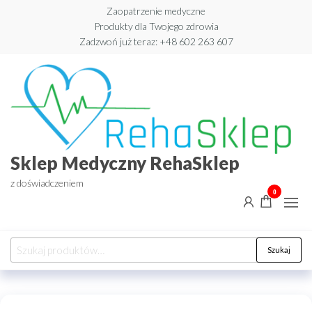
Przejdź
Zaopatrzenie medyczne
Produkty dla Twojego zdrowia
do
Zadzwoń już teraz: +48 602 263 607​
treści
Sklep Medyczny RehaSklep
z doświadczeniem
0
Szukaj:
Szukaj