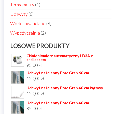
produktów
1
Termometry
1
produkt
6
Uchwyty
6
produktów
8
Wózki inwalidzkie
8
produktów
2
Wypożyczalnia
2
produkty
LOSOWE PRODUKTY
Ciśnieniomierz automatyczny LD3A z
zasilaczem
95,00
zł
Uchwyt naścienny Etac Grab 60 cm
120,00
zł
Uchwyt naścienny Etac Grab 40 cm kątowy
120,00
zł
Uchwyt naścienny Etac Grab 40 cm
85,00
zł