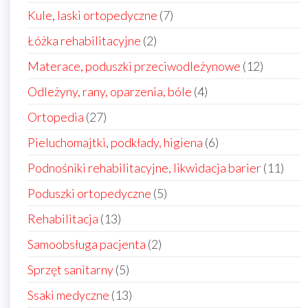
produktów
7
Kule, laski ortopedyczne
7
produktów
2
Łóżka rehabilitacyjne
2
produkty
12
Materace, poduszki przeciwodleżynowe
12
produkt
4
Odleżyny, rany, oparzenia, bóle
4
produkty
27
Ortopedia
27
produktów
6
Pieluchomajtki, podkłady, higiena
6
produktów
11
Podnośniki rehabilitacyjne, likwidacja barier
11
prod
5
Poduszki ortopedyczne
5
produktów
13
Rehabilitacja
13
produktów
2
Samoobsługa pacjenta
2
produkty
5
Sprzęt sanitarny
5
produktów
13
Ssaki medyczne
13