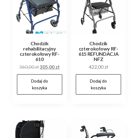
Chodzik
Chodzik
rehabilitacyjny
czterokołowy RF-
czterokołowy RF-
615 REFUNDACJA
610
NFZ
Pierwotna
Aktualna
360,00
zł
305,00
zł
422,00
zł
cena
cena
Dodaj do
Dodaj do
wynosiła:
wynosi:
koszyka
koszyka
360,00 zł.
305,00 zł.