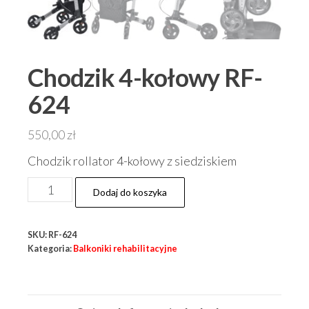
Chodzik 4-kołowy RF-
624
550,00
zł
Chodzik rollator 4-kołowy z siedziskiem
ilość
Dodaj do koszyka
Chodzik
4-
SKU:
RF-624
kołowy
Kategoria:
Balkoniki rehabilitacyjne
RF-
624