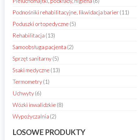
6
Pieluchomajtki, podkłady, higiena
6
produktów
11
Podnośniki rehabilitacyjne, likwidacja barier
11
prod
5
Poduszki ortopedyczne
5
produktów
13
Rehabilitacja
13
produktów
2
Samoobsługa pacjenta
2
produkty
5
Sprzęt sanitarny
5
produktów
13
Ssaki medyczne
13
produktów
1
Termometry
1
produkt
6
Uchwyty
6
produktów
8
Wózki inwalidzkie
8
produktów
2
Wypożyczalnia
2
produkty
LOSOWE PRODUKTY