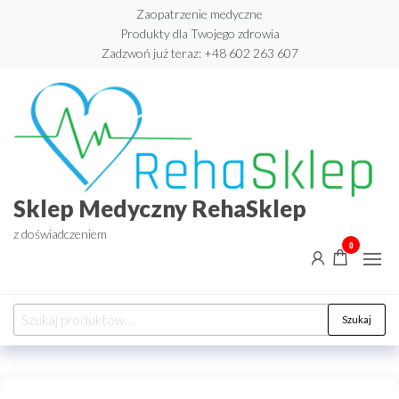
Przejdź
Zaopatrzenie medyczne
Produkty dla Twojego zdrowia
do
Zadzwoń już teraz: +48 602 263 607​
treści
Sklep Medyczny RehaSklep
z doświadczeniem
0
Szukaj:
Szukaj