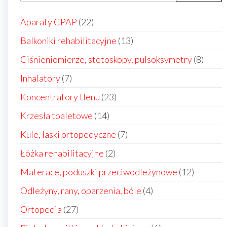
22
Aparaty CPAP
22
produkty
13
Balkoniki rehabilitacyjne
13
produktów
8
Ciśnieniomierze, stetoskopy, pulsoksymetry
8
produ
7
Inhalatory
7
produktów
23
Koncentratory tlenu
23
produkty
14
Krzesła toaletowe
14
produktów
7
Kule, laski ortopedyczne
7
produktów
2
Łóżka rehabilitacyjne
2
produkty
12
Materace, poduszki przeciwodleżynowe
12
produkt
4
Odleżyny, rany, oparzenia, bóle
4
produkty
27
Ortopedia
27
produktów