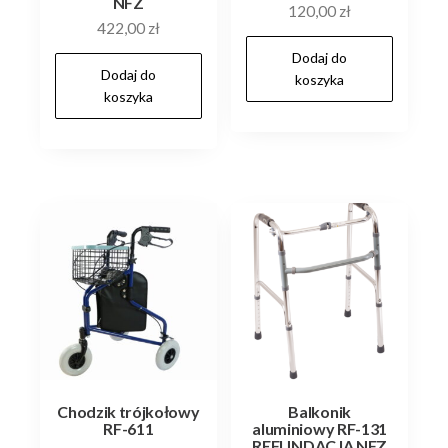
NFZ
120,00
zł
422,00
zł
Dodaj do
Dodaj do
koszyka
koszyka
Chodzik trójkołowy
Balkonik
RF-611
aluminiowy RF-131
REFUNDACJA NFZ