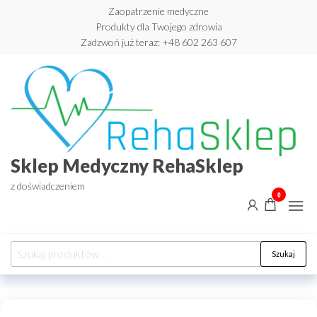
Przejdź
Zaopatrzenie medyczne
Produkty dla Twojego zdrowia
do
Zadzwoń już teraz: +48 602 263 607​
treści
Sklep Medyczny RehaSklep
z doświadczeniem
0
Szukaj:
Szukaj