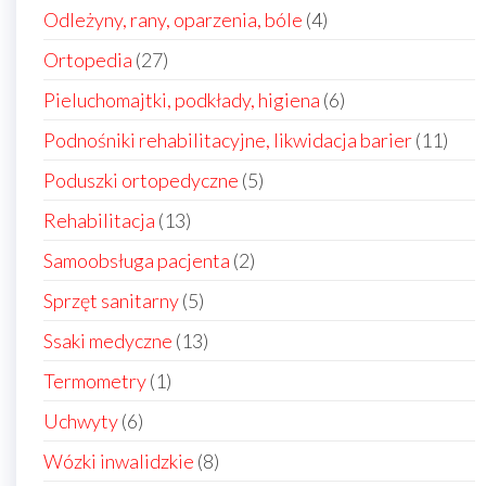
produkt
4
Odleżyny, rany, oparzenia, bóle
4
produkty
27
Ortopedia
27
produktów
6
Pieluchomajtki, podkłady, higiena
6
produktów
11
Podnośniki rehabilitacyjne, likwidacja barier
11
prod
5
Poduszki ortopedyczne
5
produktów
13
Rehabilitacja
13
produktów
2
Samoobsługa pacjenta
2
produkty
5
Sprzęt sanitarny
5
produktów
13
Ssaki medyczne
13
produktów
1
Termometry
1
produkt
6
Uchwyty
6
produktów
8
Wózki inwalidzkie
8