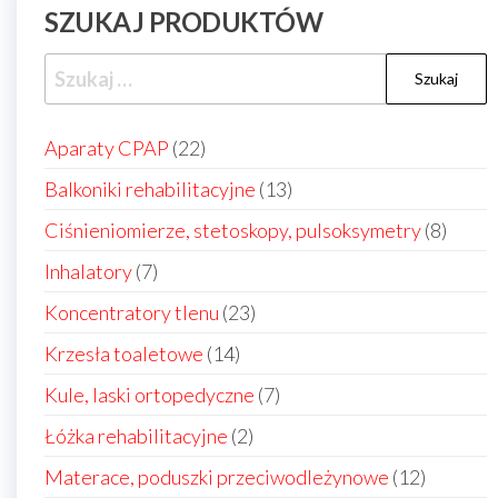
SZUKAJ PRODUKTÓW
Szukaj:
22
Aparaty CPAP
22
produkty
13
Balkoniki rehabilitacyjne
13
produktów
8
Ciśnieniomierze, stetoskopy, pulsoksymetry
8
produ
7
Inhalatory
7
produktów
23
Koncentratory tlenu
23
produkty
14
Krzesła toaletowe
14
produktów
7
Kule, laski ortopedyczne
7
produktów
2
Łóżka rehabilitacyjne
2
produkty
12
Materace, poduszki przeciwodleżynowe
12