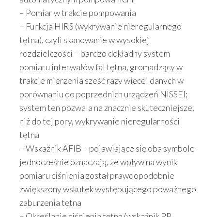
– Pomiar w trakcie pompowania
– Funkcja HIRS (wykrywanie nieregularnego
tętna), czyli skanowanie w wysokiej
rozdzielczości – bardzo dokładny system
pomiaru interwałów fal tętna, gromadzący w
trakcie mierzenia sześć razy więcej danych w
porównaniu do poprzednich urządzeń NISSEI;
system ten pozwala na znacznie skuteczniejsze,
niż do tej pory, wykrywanie nieregularności
tętna
– Wskaźnik AFIB – pojawiające się oba symbole
jednocześnie oznaczają, że wpływ na wynik
pomiaru ciśnienia został prawdopodobnie
zwiększony wskutek występującego poważnego
zaburzenia tętna
– Określanie ciśnienia tętna (wskaźnik PP,