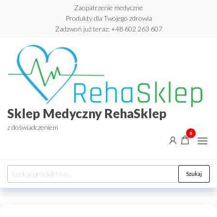
Przejdź
Zaopatrzenie medyczne
Produkty dla Twojego zdrowia
do
Zadzwoń już teraz: +48 602 263 607​
treści
Sklep Medyczny RehaSklep
z doświadczeniem
0
Szukaj:
Szukaj