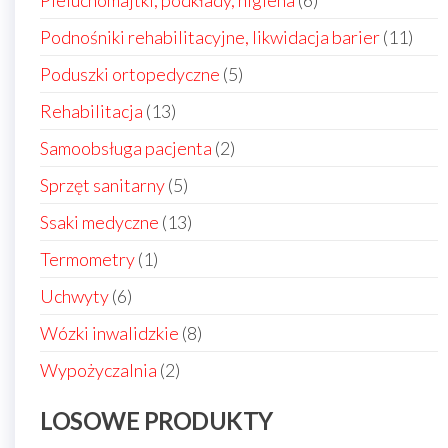
produktów
11
Podnośniki rehabilitacyjne, likwidacja barier
11
prod
5
Poduszki ortopedyczne
5
produktów
13
Rehabilitacja
13
produktów
2
Samoobsługa pacjenta
2
produkty
5
Sprzęt sanitarny
5
produktów
13
Ssaki medyczne
13
produktów
1
Termometry
1
produkt
6
Uchwyty
6
produktów
8
Wózki inwalidzkie
8
produktów
2
Wypożyczalnia
2
produkty
LOSOWE PRODUKTY