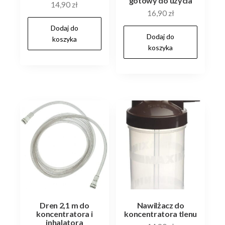
gotowy do użycia
14,90
zł
16,90
zł
Dodaj do
Dodaj do
koszyka
koszyka
Dren 2,1 m do
Nawilżacz do
koncentratora i
koncentratora tlenu
inhalatora