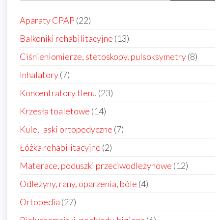
22
Aparaty CPAP
22
produkty
13
Balkoniki rehabilitacyjne
13
produktów
8
Ciśnieniomierze, stetoskopy, pulsoksymetry
8
produ
7
Inhalatory
7
produktów
23
Koncentratory tlenu
23
produkty
14
Krzesła toaletowe
14
produktów
7
Kule, laski ortopedyczne
7
produktów
2
Łóżka rehabilitacyjne
2
produkty
12
Materace, poduszki przeciwodleżynowe
12
produkt
4
Odleżyny, rany, oparzenia, bóle
4
produkty
27
Ortopedia
27
produktów
6
Pieluchomajtki, podkłady, higiena
6