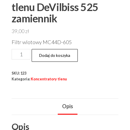
tlenu DeVilbiss 525
zamiennik
39,00
zł
Filtr wlotowy MC44D-605
ilość
Dodaj do koszyka
Filtr
do
SKU:
123
koncetratora
Kategoria:
Koncentratory tlenu
tlenu
DeVilbiss
525
Opis
zamiennik
Opis