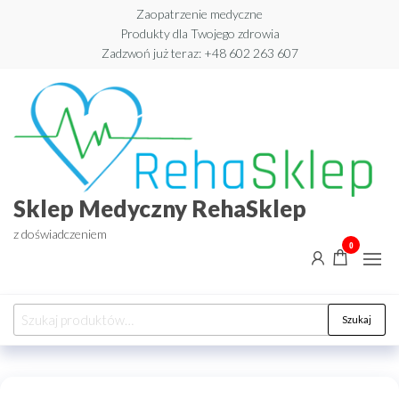
Przejdź
Zaopatrzenie medyczne
Produkty dla Twojego zdrowia
do
Zadzwoń już teraz: +48 602 263 607​
treści
Sklep Medyczny RehaSklep
z doświadczeniem
0
Szukaj:
Szukaj