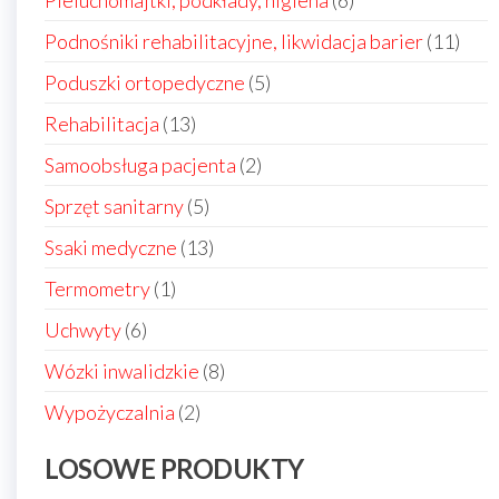
Pieluchomajtki, podkłady, higiena
6
produktów
11
Podnośniki rehabilitacyjne, likwidacja barier
11
prod
5
Poduszki ortopedyczne
5
produktów
13
Rehabilitacja
13
produktów
2
Samoobsługa pacjenta
2
produkty
5
Sprzęt sanitarny
5
produktów
13
Ssaki medyczne
13
produktów
1
Termometry
1
produkt
6
Uchwyty
6
produktów
8
Wózki inwalidzkie
8
produktów
2
Wypożyczalnia
2
produkty
LOSOWE PRODUKTY