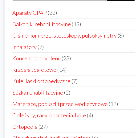
22
Aparaty CPAP
22
produkty
13
Balkoniki rehabilitacyjne
13
produktów
8
Ciśnieniomierze, stetoskopy, pulsoksymetry
8
produ
7
Inhalatory
7
produktów
23
Koncentratory tlenu
23
produkty
14
Krzesła toaletowe
14
produktów
7
Kule, laski ortopedyczne
7
produktów
2
Łóżka rehabilitacyjne
2
produkty
12
Materace, poduszki przeciwodleżynowe
12
produkt
4
Odleżyny, rany, oparzenia, bóle
4
produkty
27
Ortopedia
27
produktów
6