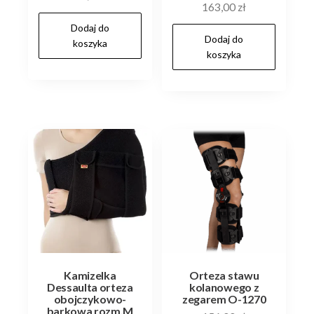
163,00
zł
Dodaj do
Dodaj do
koszyka
koszyka
Kamizelka
Orteza stawu
Dessaulta orteza
kolanowego z
obojczykowo-
zegarem O-1270
barkowa rozm.M