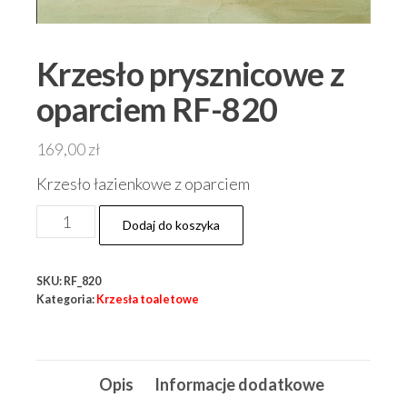
Krzesło prysznicowe z
oparciem RF-820
169,00
zł
Krzesło łazienkowe z oparciem
ilość
Dodaj do koszyka
Krzesło
prysznicowe
SKU:
RF_820
z
Kategoria:
Krzesła toaletowe
oparciem
RF-
820
Opis
Informacje dodatkowe