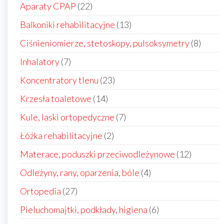
22
Aparaty CPAP
22
produkty
13
Balkoniki rehabilitacyjne
13
produktów
8
Ciśnieniomierze, stetoskopy, pulsoksymetry
8
produ
7
Inhalatory
7
produktów
23
Koncentratory tlenu
23
produkty
14
Krzesła toaletowe
14
produktów
7
Kule, laski ortopedyczne
7
produktów
2
Łóżka rehabilitacyjne
2
produkty
12
Materace, poduszki przeciwodleżynowe
12
produkt
4
Odleżyny, rany, oparzenia, bóle
4
produkty
27
Ortopedia
27
produktów
6
Pieluchomajtki, podkłady, higiena
6
produktów