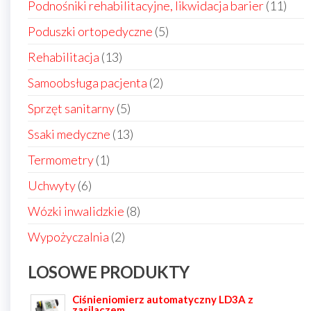
11
Podnośniki rehabilitacyjne, likwidacja barier
11
prod
5
Poduszki ortopedyczne
5
produktów
13
Rehabilitacja
13
produktów
2
Samoobsługa pacjenta
2
produkty
5
Sprzęt sanitarny
5
produktów
13
Ssaki medyczne
13
produktów
1
Termometry
1
produkt
6
Uchwyty
6
produktów
8
Wózki inwalidzkie
8
produktów
2
Wypożyczalnia
2
produkty
LOSOWE PRODUKTY
Ciśnieniomierz automatyczny LD3A z
zasilaczem