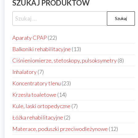
SZUKAJ PRODUKTÓW
Szukaj:
22
Aparaty CPAP
22
produkty
13
Balkoniki rehabilitacyjne
13
produktów
8
Ciśnieniomierze, stetoskopy, pulsoksymetry
8
produ
7
Inhalatory
7
produktów
23
Koncentratory tlenu
23
produkty
14
Krzesła toaletowe
14
produktów
7
Kule, laski ortopedyczne
7
produktów
2
Łóżka rehabilitacyjne
2
produkty
12
Materace, poduszki przeciwodleżynowe
12
produkt