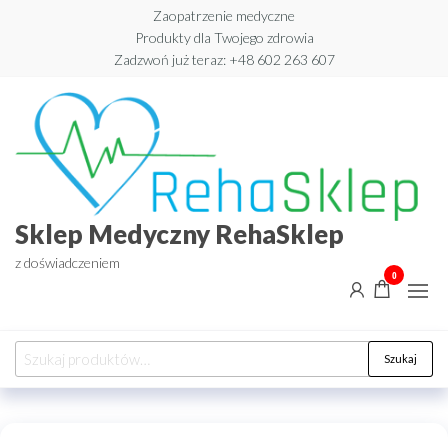
Przejdź
Zaopatrzenie medyczne
Produkty dla Twojego zdrowia
do
Zadzwoń już teraz: +48 602 263 607​
treści
Sklep Medyczny RehaSklep
z doświadczeniem
0
Szukaj:
Szukaj