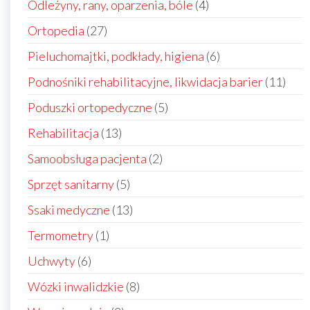
4
Odleżyny, rany, oparzenia, bóle
4
produkty
27
Ortopedia
27
produktów
6
Pieluchomajtki, podkłady, higiena
6
produktów
11
Podnośniki rehabilitacyjne, likwidacja barier
11
prod
5
Poduszki ortopedyczne
5
produktów
13
Rehabilitacja
13
produktów
2
Samoobsługa pacjenta
2
produkty
5
Sprzęt sanitarny
5
produktów
13
Ssaki medyczne
13
produktów
1
Termometry
1
produkt
6
Uchwyty
6
produktów
8
Wózki inwalidzkie
8
produktów