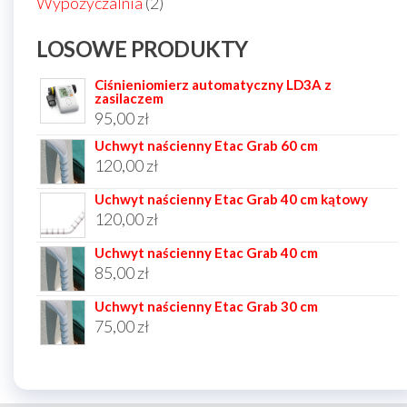
2
Wypożyczalnia
2
produkty
LOSOWE PRODUKTY
Ciśnieniomierz automatyczny LD3A z
zasilaczem
95,00
zł
Uchwyt naścienny Etac Grab 60 cm
120,00
zł
Uchwyt naścienny Etac Grab 40 cm kątowy
120,00
zł
Uchwyt naścienny Etac Grab 40 cm
85,00
zł
Uchwyt naścienny Etac Grab 30 cm
75,00
zł