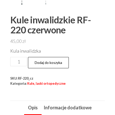
Kule inwalidzkie RF-
220 czerwone
45,00
zł
Kula inwalidzka
ilość
Dodaj do koszyka
Kule
inwalidzkie
SKU:
RF-220_cz
RF-
Kategoria:
Kule, laski ortopedyczne
220
czerwone
Opis
Informacje dodatkowe