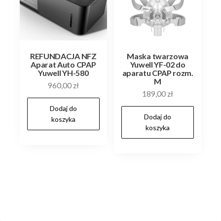
REFUNDACJA NFZ
Maska twarzowa
Aparat Auto CPAP
Yuwell YF-02 do
Yuwell YH-580
aparatu CPAP rozm.
M
960,00
zł
189,00
zł
Dodaj do
Dodaj do
koszyka
koszyka