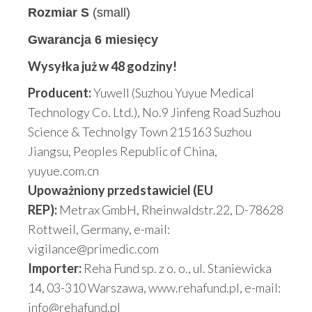
Rozmiar S
(small)
Gwarancja 6 miesięcy
Wysyłka już w 48 godziny!
Producent:
Yuwell (Suzhou Yuyue Medical
Technology Co. Ltd.), No.9 Jinfeng Road Suzhou
Science & Technolgy Town 215163 Suzhou
Jiangsu, Peoples Republic of China,
yuyue.com.cn
Upoważniony przedstawiciel (EU
REP):
Metrax GmbH, Rheinwaldstr.22, D-78628
Rottweil, Germany, e-mail:
vigilance@primedic.com
Importer:
Reha Fund sp. z o. o., ul. Staniewicka
14, 03-310 Warszawa, www.rehafund.pl, e-mail:
info@rehafund.pl