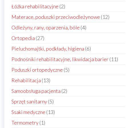
produktów
2
Łóżka rehabilitacyjne
2
produkty
12
Materace, poduszki przeciwodleżynowe
12
produkt
4
Odleżyny, rany, oparzenia, bóle
4
produkty
27
Ortopedia
27
produktów
6
Pieluchomajtki, podkłady, higiena
6
produktów
11
Podnośniki rehabilitacyjne, likwidacja barier
11
prod
5
Poduszki ortopedyczne
5
produktów
13
Rehabilitacja
13
produktów
2
Samoobsługa pacjenta
2
produkty
5
Sprzęt sanitarny
5
produktów
13
Ssaki medyczne
13
produktów
1
Termometry
1