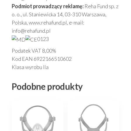
Podmiot prowadzący reklamę:
Reha Fund sp. z
o. o., ul. Staniewicka 14, 03-310 Warszawa,
Polska, www.rehafund.pl, e-mail:
info@rehafund.pl
0123
Podatek VAT 8,00%
Kod EAN 6922166510602
Klasa wyrobu IIa
Podobne produkty