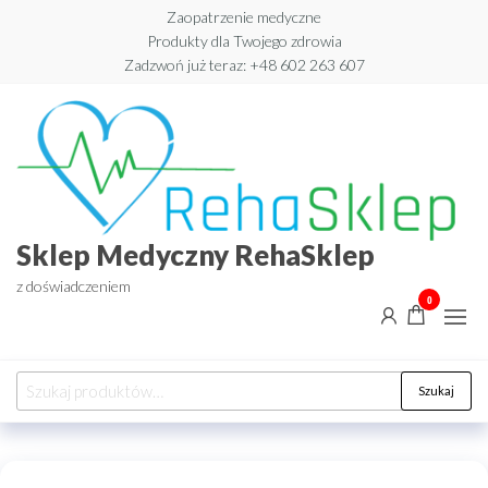
Przejdź
Zaopatrzenie medyczne
Produkty dla Twojego zdrowia
do
Zadzwoń już teraz: +48 602 263 607​
treści
Sklep Medyczny RehaSklep
z doświadczeniem
0
Szukaj:
Szukaj