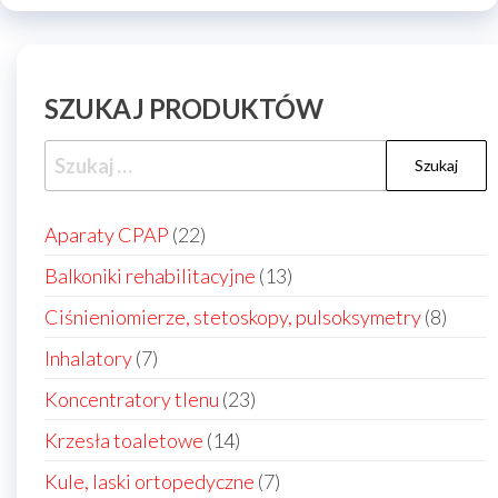
SZUKAJ PRODUKTÓW
Szukaj:
22
Aparaty CPAP
22
produkty
13
Balkoniki rehabilitacyjne
13
produktów
8
Ciśnieniomierze, stetoskopy, pulsoksymetry
8
produ
7
Inhalatory
7
produktów
23
Koncentratory tlenu
23
produkty
14
Krzesła toaletowe
14
produktów
7
Kule, laski ortopedyczne
7