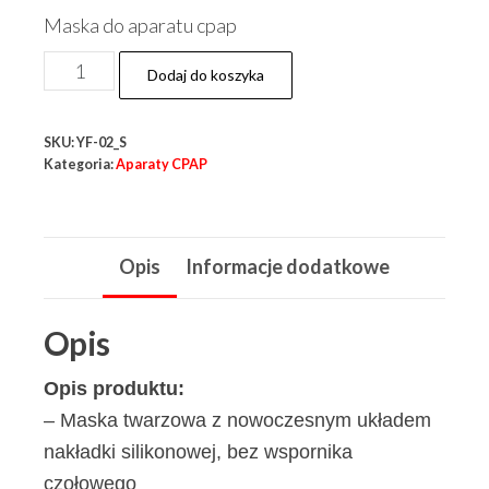
Maska do aparatu cpap
ilość
Dodaj do koszyka
Maska
twarzowa
SKU:
YF-02_S
Yuwell
Kategoria:
Aparaty CPAP
YF-
02
do
Opis
Informacje dodatkowe
aparatu
CPAP
Opis
rozm.
S
Opis produktu:
– Maska twarzowa z nowoczesnym układem
nakładki silikonowej, bez wspornika
czołowego