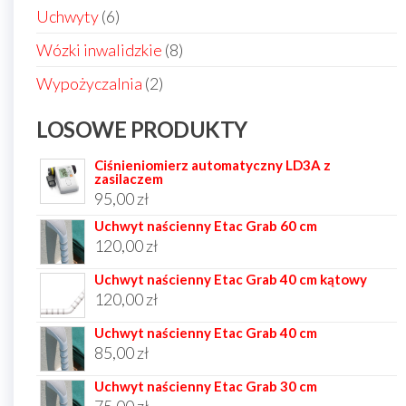
produkt
6
Uchwyty
6
produktów
8
Wózki inwalidzkie
8
produktów
2
Wypożyczalnia
2
produkty
LOSOWE PRODUKTY
Ciśnieniomierz automatyczny LD3A z
zasilaczem
95,00
zł
Uchwyt naścienny Etac Grab 60 cm
120,00
zł
Uchwyt naścienny Etac Grab 40 cm kątowy
120,00
zł
Uchwyt naścienny Etac Grab 40 cm
85,00
zł
Uchwyt naścienny Etac Grab 30 cm
75,00
zł