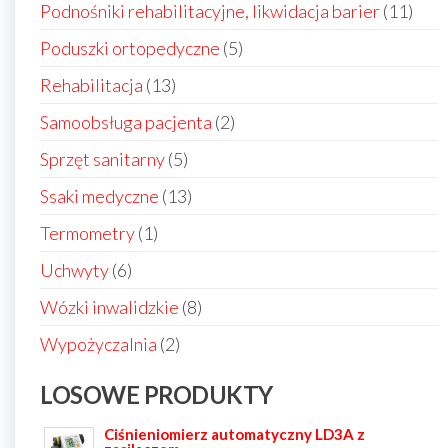
produktów
11
Podnośniki rehabilitacyjne, likwidacja barier
11
prod
5
Poduszki ortopedyczne
5
produktów
13
Rehabilitacja
13
produktów
2
Samoobsługa pacjenta
2
produkty
5
Sprzęt sanitarny
5
produktów
13
Ssaki medyczne
13
produktów
1
Termometry
1
produkt
6
Uchwyty
6
produktów
8
Wózki inwalidzkie
8
produktów
2
Wypożyczalnia
2
produkty
LOSOWE PRODUKTY
Ciśnieniomierz automatyczny LD3A z