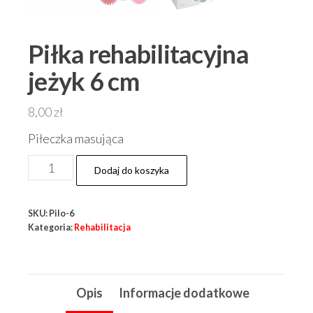
Piłka rehabilitacyjna
jeżyk 6 cm
8,00
zł
Piłeczka masująca
ilość
Dodaj do koszyka
Piłka
rehabilitacyjna
SKU:
Pilo-6
jeżyk
Kategoria:
Rehabilitacja
6
cm
Opis
Informacje dodatkowe