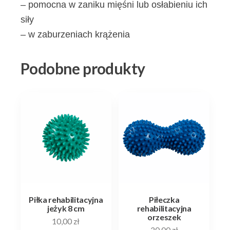
– pomocna w zaniku mięśni lub osłabieniu ich
siły
– w zaburzeniach krążenia
Podobne produkty
Piłka rehabilitacyjna
Piłeczka
jeżyk 8 cm
rehabilitacyjna
orzeszek
10,00
zł
20,00
zł