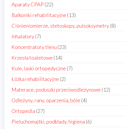
22
Aparaty CPAP
22
produkty
13
Balkoniki rehabilitacyjne
13
produktów
8
Ciśnieniomierze, stetoskopy, pulsoksymetry
8
produ
7
Inhalatory
7
produktów
23
Koncentratory tlenu
23
produkty
14
Krzesła toaletowe
14
produktów
7
Kule, laski ortopedyczne
7
produktów
2
Łóżka rehabilitacyjne
2
produkty
12
Materace, poduszki przeciwodleżynowe
12
produkt
4
Odleżyny, rany, oparzenia, bóle
4
produkty
27
Ortopedia
27
produktów
6
Pieluchomajtki, podkłady, higiena
6