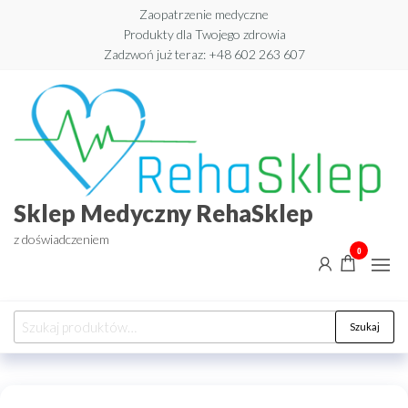
Przejdź
Zaopatrzenie medyczne
Produkty dla Twojego zdrowia
do
Zadzwoń już teraz: +48 602 263 607​
treści
Sklep Medyczny RehaSklep
z doświadczeniem
0
Szukaj:
Szukaj