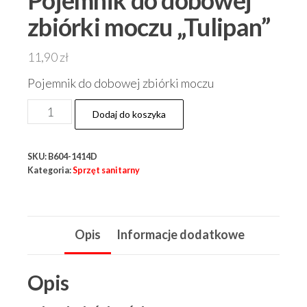
Pojemnik do dobowej
zbiórki moczu „Tulipan”
11,90
zł
Pojemnik do dobowej zbiórki moczu
ilość
Dodaj do koszyka
Pojemnik
do
SKU:
B604-1414D
dobowej
Kategoria:
Sprzęt sanitarny
zbiórki
moczu
"Tulipan"
Opis
Informacje dodatkowe
Opis