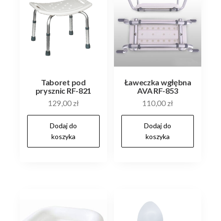
Taboret pod
Ławeczka wgłębna
prysznic RF-821
AVA RF-853
129,00
zł
110,00
zł
Dodaj do
Dodaj do
koszyka
koszyka