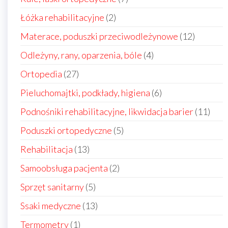
produktów
2
Łóżka rehabilitacyjne
2
produkty
12
Materace, poduszki przeciwodleżynowe
12
produkt
4
Odleżyny, rany, oparzenia, bóle
4
produkty
27
Ortopedia
27
produktów
6
Pieluchomajtki, podkłady, higiena
6
produktów
11
Podnośniki rehabilitacyjne, likwidacja barier
11
prod
5
Poduszki ortopedyczne
5
produktów
13
Rehabilitacja
13
produktów
2
Samoobsługa pacjenta
2
produkty
5
Sprzęt sanitarny
5
produktów
13
Ssaki medyczne
13
produktów
1
Termometry
1