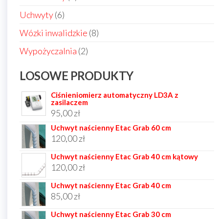
produkt
6
Uchwyty
6
produktów
8
Wózki inwalidzkie
8
produktów
2
Wypożyczalnia
2
produkty
LOSOWE PRODUKTY
Ciśnieniomierz automatyczny LD3A z
zasilaczem
95,00
zł
Uchwyt naścienny Etac Grab 60 cm
120,00
zł
Uchwyt naścienny Etac Grab 40 cm kątowy
120,00
zł
Uchwyt naścienny Etac Grab 40 cm
85,00
zł
Uchwyt naścienny Etac Grab 30 cm