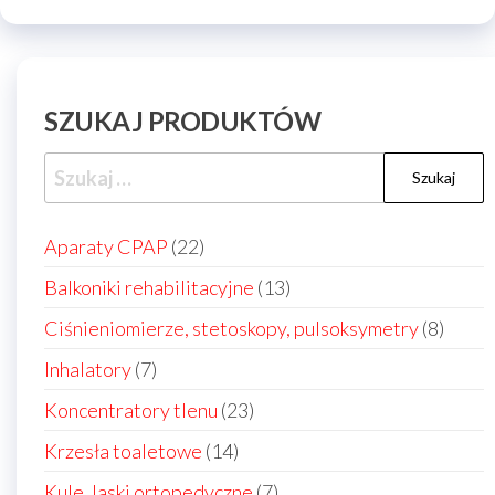
SZUKAJ PRODUKTÓW
Szukaj:
22
Aparaty CPAP
22
produkty
13
Balkoniki rehabilitacyjne
13
produktów
8
Ciśnieniomierze, stetoskopy, pulsoksymetry
8
produ
7
Inhalatory
7
produktów
23
Koncentratory tlenu
23
produkty
14
Krzesła toaletowe
14
produktów
7
Kule, laski ortopedyczne
7