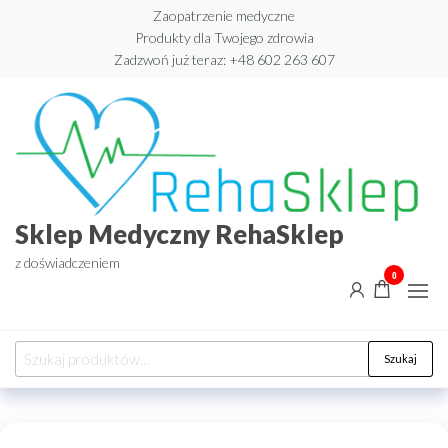
Przejdź
Zaopatrzenie medyczne
Produkty dla Twojego zdrowia
do
Zadzwoń już teraz: +48 602 263 607​
treści
Sklep Medyczny RehaSklep
z doświadczeniem
0
Szukaj:
Szukaj