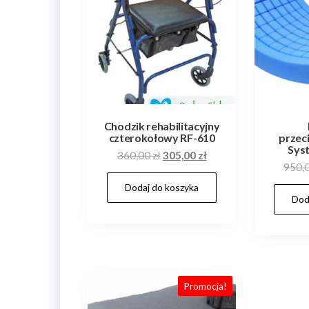
Chodzik rehabilitacyjny
czterokołowy RF-610
przec
Sys
Pierwotna
Aktualna
360,00
zł
305,00
zł
950,
cena
cena
Dodaj do koszyka
wynosiła:
wynosi:
Dod
360,00 zł.
305,00 zł.
Promocja!