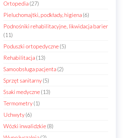
produkty
27
Ortopedia
27
produktów
6
Pieluchomajtki, podkłady, higiena
6
produktów
Podnośniki rehabilitacyjne, likwidacja barier
11
11
produktów
5
Poduszki ortopedyczne
5
produktów
13
Rehabilitacja
13
produktów
2
Samoobsługa pacjenta
2
produkty
5
Sprzęt sanitarny
5
produktów
13
Ssaki medyczne
13
produktów
1
Termometry
1
produkt
6
Uchwyty
6
produktów
8
Wózki inwalidzkie
8
produktów
2
Wypożyczalnia
2