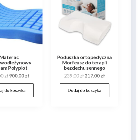
Materac
Poduszka ortopedyczna
iwodleżynowy
Morfeusz do terapii
tam Polyplot
bezdechu sennego
Pierwotna
Aktualna
Pierwotna
Aktualna
00
zł
900,00
zł
239,00
zł
217,00
zł
cena
cena
cena
cena
aj do koszyka
Dodaj do koszyka
wynosiła:
wynosi:
wynosiła:
wynosi:
950,00 zł.
900,00 zł.
239,00 zł.
217,00 zł.