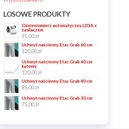
produkty
LOSOWE PRODUKTY
Ciśnieniomierz automatyczny LD3A z
zasilaczem
95,00
zł
Uchwyt naścienny Etac Grab 60 cm
120,00
zł
Uchwyt naścienny Etac Grab 40 cm
kątowy
120,00
zł
Uchwyt naścienny Etac Grab 40 cm
85,00
zł
Uchwyt naścienny Etac Grab 30 cm
75,00
zł