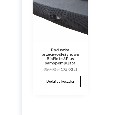
Poduszka
przeciwodleżynowa
BioFlote 3 Plus
samopompująca
Pierwotna
Aktualna
250,00
zł
175,00
zł
cena
cena
Dodaj do koszyka
wynosiła:
wynosi:
250,00 zł.
175,00 zł.