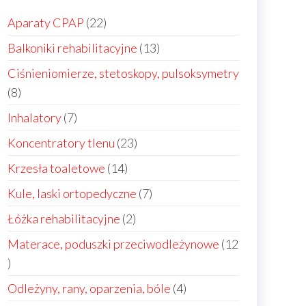
22
Aparaty CPAP
22
produkty
13
Balkoniki rehabilitacyjne
13
produktów
Ciśnieniomierze, stetoskopy, pulsoksymetry
8
8
produktów
7
Inhalatory
7
produktów
23
Koncentratory tlenu
23
produkty
14
Krzesła toaletowe
14
produktów
7
Kule, laski ortopedyczne
7
produktów
2
Łóżka rehabilitacyjne
2
produkty
Materace, poduszki przeciwodleżynowe
12
12
produktów
4
Odleżyny, rany, oparzenia, bóle
4