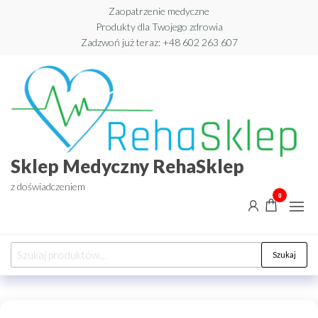
Przejdź
Zaopatrzenie medyczne
Produkty dla Twojego zdrowia
do
Zadzwoń już teraz: +48 602 263 607​
treści
Sklep Medyczny RehaSklep
z doświadczeniem
0
Szukaj:
Szukaj