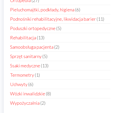
27
Ortopedia
27
produktów
6
Pieluchomajtki, podkłady, higiena
6
produktów
11
Podnośniki rehabilitacyjne, likwidacja barier
11
prod
5
Poduszki ortopedyczne
5
produktów
13
Rehabilitacja
13
produktów
2
Samoobsługa pacjenta
2
produkty
5
Sprzęt sanitarny
5
produktów
13
Ssaki medyczne
13
produktów
1
Termometry
1
produkt
6
Uchwyty
6
produktów
8
Wózki inwalidzkie
8
produktów
2
Wypożyczalnia
2
produkty