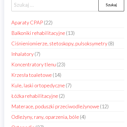
Szukaj:
22
Aparaty CPAP
22
produkty
13
Balkoniki rehabilitacyjne
13
produktów
8
Ciśnieniomierze, stetoskopy, pulsoksymetry
8
produ
7
Inhalatory
7
produktów
23
Koncentratory tlenu
23
produkty
14
Krzesła toaletowe
14
produktów
7
Kule, laski ortopedyczne
7
produktów
2
Łóżka rehabilitacyjne
2
produkty
12
Materace, poduszki przeciwodleżynowe
12
produkt
4
Odleżyny, rany, oparzenia, bóle
4
produkty