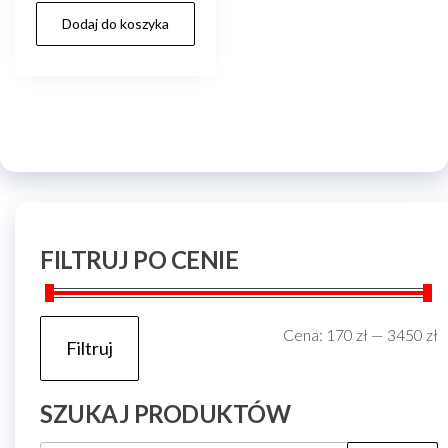
Dodaj do koszyka
FILTRUJ PO CENIE
C
C
Cena:
170 zł
—
3450 zł
Filtruj
m
m
SZUKAJ PRODUKTÓW