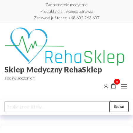
Przejdź
Zaopatrzenie medyczne
Produkty dla Twojego zdrowia
do
Zadzwoń już teraz: +48 602 263 607​
treści
Sklep Medyczny RehaSklep
z doświadczeniem
0
Szukaj:
Szukaj