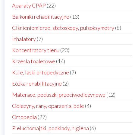
22
Aparaty CPAP
22
produkty
13
Balkoniki rehabilitacyjne
13
produktów
8
Ciśnieniomierze, stetoskopy, pulsoksymetry
8
produ
7
Inhalatory
7
produktów
23
Koncentratory tlenu
23
produkty
14
Krzesła toaletowe
14
produktów
7
Kule, laski ortopedyczne
7
produktów
2
Łóżka rehabilitacyjne
2
produkty
12
Materace, poduszki przeciwodleżynowe
12
produkt
4
Odleżyny, rany, oparzenia, bóle
4
produkty
27
Ortopedia
27
produktów
6
Pieluchomajtki, podkłady, higiena
6