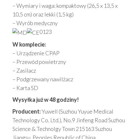
– Wymiary i waga: kompaktowy (26,5 x 13,5 x
10,5 cm) oraz lekki (1,5 kg)
– Wyrób medyczny
0123
W komplecie:
– Urządzenie CPAP
– Przewód powietrzny
– Zasilacz
– Podgrzewany nawilżacz
– Karta SD
Wysyłka już w 48 godziny!
Producent:
Yuwell (Suzhou Yuyue Medical
Technology Co. Ltd.), No.9 Jinfeng Road Suzhou
Science & Technolgy Town 215163 Suzhou
Jiangsu, Peoples Republic of China,