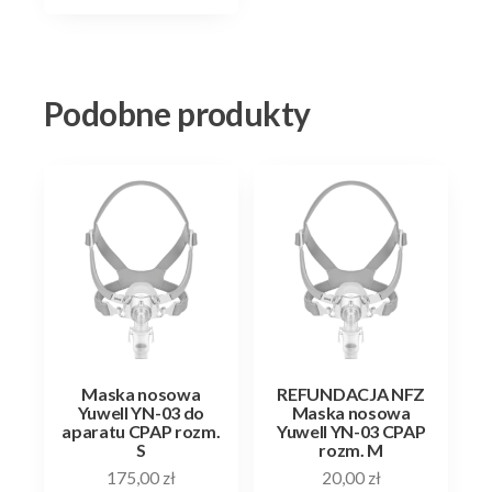
Podobne produkty
Maska nosowa
REFUNDACJA NFZ
Yuwell YN-03 do
Maska nosowa
aparatu CPAP rozm.
Yuwell YN-03 CPAP
S
rozm. M
175,00
zł
20,00
zł