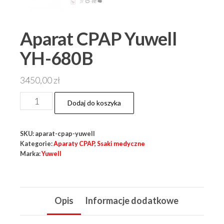
Aparat CPAP Yuwell
YH-680B
3450,00
zł
ilość
Dodaj do koszyka
Aparat
CPAP
SKU:
aparat-cpap-yuwell
Yuwell
Kategorie:
Aparaty CPAP
,
Ssaki medyczne
YH-
Marka:
Yuwell
680B
Opis
Informacje dodatkowe