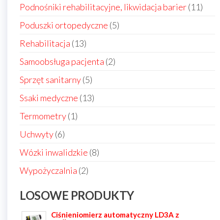
produktów
11
Podnośniki rehabilitacyjne, likwidacja barier
11
prod
5
Poduszki ortopedyczne
5
produktów
13
Rehabilitacja
13
produktów
2
Samoobsługa pacjenta
2
produkty
5
Sprzęt sanitarny
5
produktów
13
Ssaki medyczne
13
produktów
1
Termometry
1
produkt
6
Uchwyty
6
produktów
8
Wózki inwalidzkie
8
produktów
2
Wypożyczalnia
2
produkty
LOSOWE PRODUKTY
Ciśnieniomierz automatyczny LD3A z