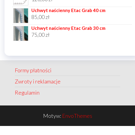
Uchwyt naścienny Etac Grab 40 cm
85,00
zł
Uchwyt naścienny Etac Grab 30 cm
75,00
zł
Formy płatności
Zwroty i reklamacje
Regulamin
Motyw:
EnvoThemes