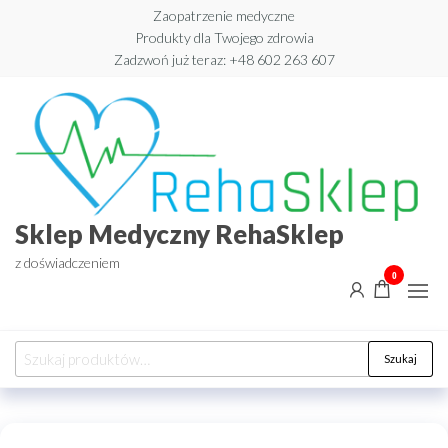
Przejdź
Zaopatrzenie medyczne
Produkty dla Twojego zdrowia
do
Zadzwoń już teraz: +48 602 263 607​
treści
Sklep Medyczny RehaSklep
z doświadczeniem
0
Szukaj:
Szukaj