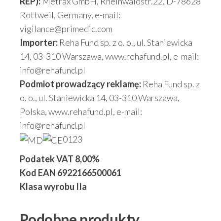
REP):
Metrax GmbH, Rheinwaldstr.22, D-78628
Rottweil, Germany, e-mail:
vigilance@primedic.com
Importer:
Reha Fund sp. z o. o., ul. Staniewicka
14, 03-310 Warszawa, www.rehafund.pl, e-mail:
info@rehafund.pl
Podmiot prowadzący reklamę:
Reha Fund sp. z
o. o., ul. Staniewicka 14, 03-310 Warszawa,
Polska, www.rehafund.pl, e-mail:
info@rehafund.pl
0123
Podatek VAT 8,00%
Kod EAN 6922166500061
Klasa wyrobu IIa
Podobne produkty