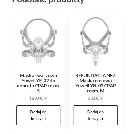
Maska twarzowa
REFUNDACJA NFZ
Yuwell YF-02 do
Maska nosowa
aparatu CPAP rozm.
Yuwell YN-03 CPAP
S
rozm. M
189,00
zł
20,00
zł
Dodaj do
Dodaj do
koszyka
koszyka