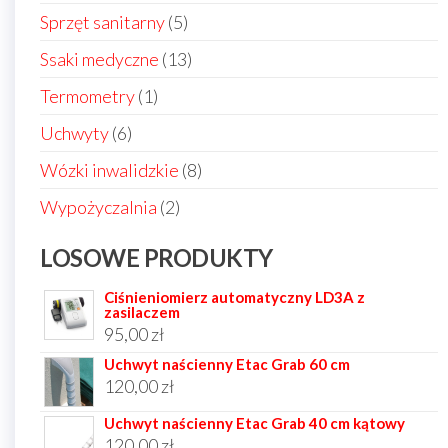
produkty
5
Sprzęt sanitarny
5
produktów
13
Ssaki medyczne
13
produktów
1
Termometry
1
produkt
6
Uchwyty
6
produktów
8
Wózki inwalidzkie
8
produktów
2
Wypożyczalnia
2
produkty
LOSOWE PRODUKTY
Ciśnieniomierz automatyczny LD3A z
zasilaczem
95,00
zł
Uchwyt naścienny Etac Grab 60 cm
120,00
zł
Uchwyt naścienny Etac Grab 40 cm kątowy
120,00
zł