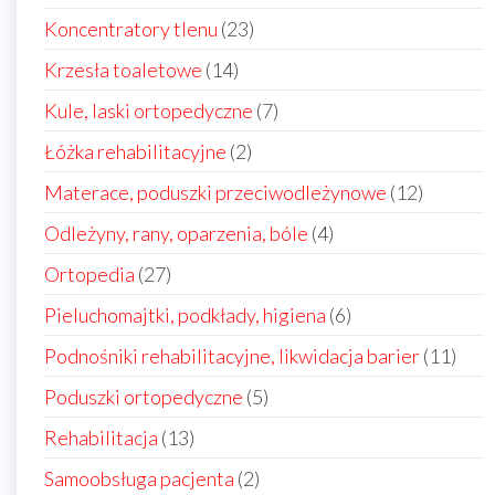
produktów
23
Koncentratory tlenu
23
produkty
14
Krzesła toaletowe
14
produktów
7
Kule, laski ortopedyczne
7
produktów
2
Łóżka rehabilitacyjne
2
produkty
12
Materace, poduszki przeciwodleżynowe
12
produkt
4
Odleżyny, rany, oparzenia, bóle
4
produkty
27
Ortopedia
27
produktów
6
Pieluchomajtki, podkłady, higiena
6
produktów
11
Podnośniki rehabilitacyjne, likwidacja barier
11
prod
5
Poduszki ortopedyczne
5
produktów
13
Rehabilitacja
13
produktów
2
Samoobsługa pacjenta
2