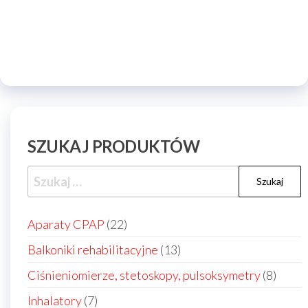
SZUKAJ PRODUKTÓW
Szukaj:
22
Aparaty CPAP
22
produkty
13
Balkoniki rehabilitacyjne
13
produktów
8
Ciśnieniomierze, stetoskopy, pulsoksymetry
8
produ
7
Inhalatory
7