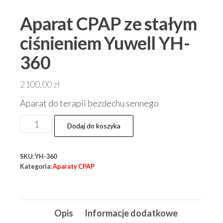
Aparat CPAP ze stałym
ciśnieniem Yuwell YH-
360
2100,00
zł
Aparat do terapii bezdechu sennego
ilość
Dodaj do koszyka
Aparat
CPAP
SKU:
YH-360
ze
Kategoria:
Aparaty CPAP
stałym
ciśnieniem
Yuwell
Opis
Informacje dodatkowe
YH-