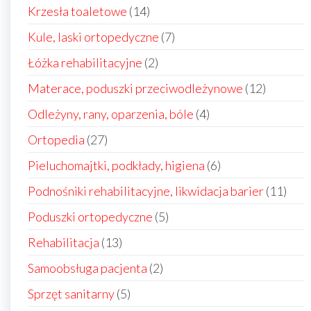
produkty
14
Krzesła toaletowe
14
produktów
7
Kule, laski ortopedyczne
7
produktów
2
Łóżka rehabilitacyjne
2
produkty
12
Materace, poduszki przeciwodleżynowe
12
produkt
4
Odleżyny, rany, oparzenia, bóle
4
produkty
27
Ortopedia
27
produktów
6
Pieluchomajtki, podkłady, higiena
6
produktów
11
Podnośniki rehabilitacyjne, likwidacja barier
11
prod
5
Poduszki ortopedyczne
5
produktów
13
Rehabilitacja
13
produktów
2
Samoobsługa pacjenta
2
produkty
5
Sprzęt sanitarny
5