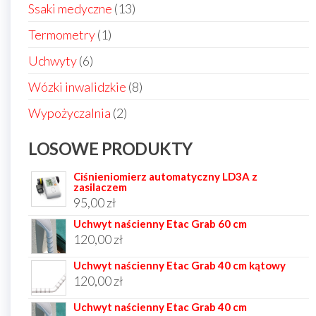
produktów
13
Ssaki medyczne
13
produktów
1
Termometry
1
produkt
6
Uchwyty
6
produktów
8
Wózki inwalidzkie
8
produktów
2
Wypożyczalnia
2
produkty
LOSOWE PRODUKTY
Ciśnieniomierz automatyczny LD3A z
zasilaczem
95,00
zł
Uchwyt naścienny Etac Grab 60 cm
120,00
zł
Uchwyt naścienny Etac Grab 40 cm kątowy
120,00
zł
Uchwyt naścienny Etac Grab 40 cm