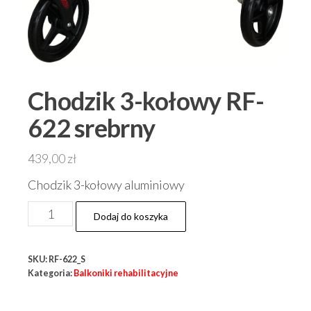
Chodzik 3-kołowy RF-
622 srebrny
439,00
zł
Chodzik 3-kołowy aluminiowy
ilość
Dodaj do koszyka
Chodzik
3-
SKU:
RF-622_S
kołowy
Kategoria:
Balkoniki rehabilitacyjne
RF-
622