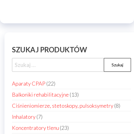
SZUKAJ PRODUKTÓW
Szukaj:
22
Aparaty CPAP
22
produkty
13
Balkoniki rehabilitacyjne
13
produktów
8
Ciśnieniomierze, stetoskopy, pulsoksymetry
8
produ
7
Inhalatory
7
produktów
23
Koncentratory tlenu
23