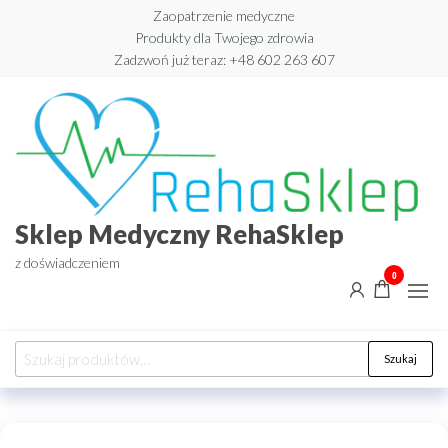
Przejdź
Zaopatrzenie medyczne
Produkty dla Twojego zdrowia
do
Zadzwoń już teraz: +48 602 263 607​
treści
Sklep Medyczny RehaSklep
z doświadczeniem
0
Szukaj:
Szukaj