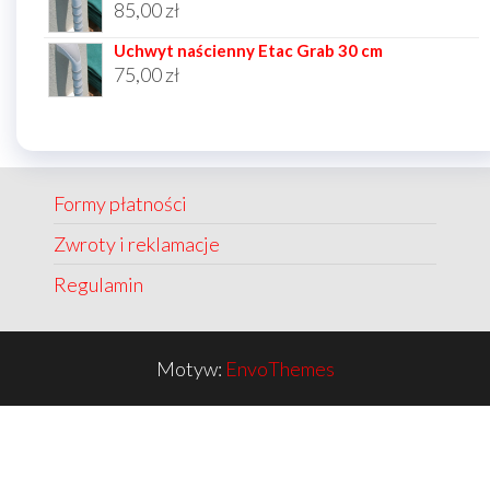
85,00
zł
Uchwyt naścienny Etac Grab 30 cm
75,00
zł
Formy płatności
Zwroty i reklamacje
Regulamin
Motyw:
EnvoThemes