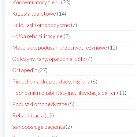
23
Koncentratory tlenu
23
produkty
14
Krzesła toaletowe
14
produktów
7
Kule, laski ortopedyczne
7
produktów
2
Łóżka rehabilitacyjne
2
produkty
12
Materace, poduszki przeciwodleżynowe
12
produkt
4
Odleżyny, rany, oparzenia, bóle
4
produkty
27
Ortopedia
27
produktów
6
Pieluchomajtki, podkłady, higiena
6
produktów
11
Podnośniki rehabilitacyjne, likwidacja barier
11
prod
5
Poduszki ortopedyczne
5
produktów
13
Rehabilitacja
13
produktów
2
Samoobsługa pacjenta
2
produkty