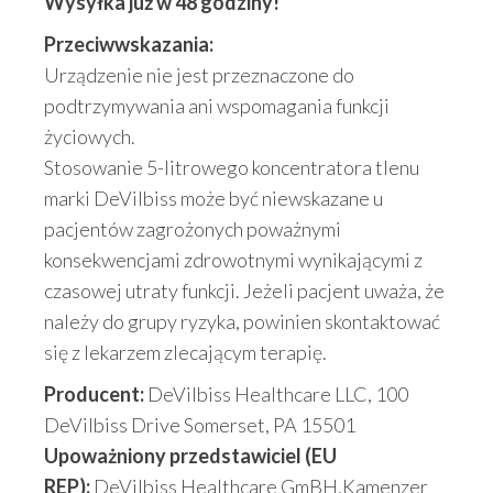
Wysyłka już w 48 godziny!
Przeciwwskazania:
Urządzenie nie jest przeznaczone do
podtrzymywania ani wspomagania funkcji
życiowych.
Stosowanie 5-litrowego koncentratora tlenu
marki DeVilbiss może być niewskazane u
pacjentów zagrożonych poważnymi
konsekwencjami zdrowotnymi wynikającymi z
czasowej utraty funkcji. Jeżeli pacjent uważa, że
należy do grupy ryzyka, powinien skontaktować
się z lekarzem zlecającym terapię.
Producent:
DeVilbiss Healthcare LLC, 100
DeVilbiss Drive Somerset, PA 15501
Upoważniony przedstawiciel (EU
REP):
DeVilbiss Healthcare GmBH,Kamenzer