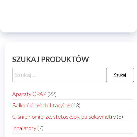
SZUKAJ PRODUKTÓW
Szukaj:
22
Aparaty CPAP
22
produkty
13
Balkoniki rehabilitacyjne
13
produktów
8
Ciśnieniomierze, stetoskopy, pulsoksymetry
8
produ
7
Inhalatory
7
produktów