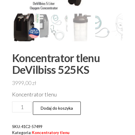
Koncentrator tlenu
DeVilbiss 525KS
3999,00
zł
Koncentrator tlenu
ilość
Dodaj do koszyka
Koncentrator
tlenu
SKU:
41C2-57499
DeVilbiss
Kategoria:
Koncentratory tlenu