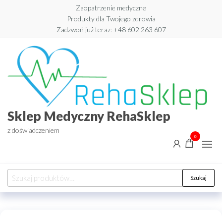
Przejdź
Zaopatrzenie medyczne
Produkty dla Twojego zdrowia
do
Zadzwoń już teraz: +48 602 263 607​
treści
Sklep Medyczny RehaSklep
z doświadczeniem
0
Szukaj:
Szukaj