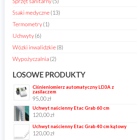
5
Sprzęt sanitarny
5
produktów
13
Ssaki medyczne
13
produktów
1
Termometry
1
produkt
6
Uchwyty
6
produktów
8
Wózki inwalidzkie
8
produktów
2
Wypożyczalnia
2
produkty
LOSOWE PRODUKTY
Ciśnieniomierz automatyczny LD3A z
zasilaczem
95,00
zł
Uchwyt naścienny Etac Grab 60 cm
120,00
zł
Uchwyt naścienny Etac Grab 40 cm kątowy
120,00
zł