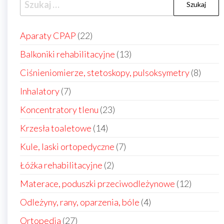
22
Aparaty CPAP
22
produkty
13
Balkoniki rehabilitacyjne
13
produktów
8
Ciśnieniomierze, stetoskopy, pulsoksymetry
8
produ
7
Inhalatory
7
produktów
23
Koncentratory tlenu
23
produkty
14
Krzesła toaletowe
14
produktów
7
Kule, laski ortopedyczne
7
produktów
2
Łóżka rehabilitacyjne
2
produkty
12
Materace, poduszki przeciwodleżynowe
12
produkt
4
Odleżyny, rany, oparzenia, bóle
4
produkty
27
Ortopedia
27