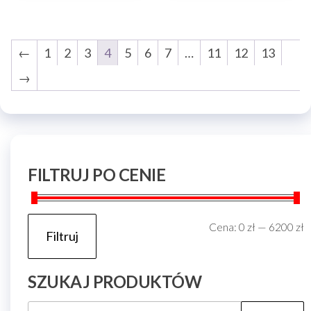
←
1
2
3
4
5
6
7
…
11
12
13
→
FILTRUJ PO CENIE
C
C
Cena:
0 zł
—
6200 zł
Filtruj
m
m
SZUKAJ PRODUKTÓW
Szukaj: