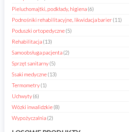
produktów
6
Pieluchomajtki, podkłady, higiena
6
produktów
11
Podnośniki rehabilitacyjne, likwidacja barier
11
prod
5
Poduszki ortopedyczne
5
produktów
13
Rehabilitacja
13
produktów
2
Samoobsługa pacjenta
2
produkty
5
Sprzęt sanitarny
5
produktów
13
Ssaki medyczne
13
produktów
1
Termometry
1
produkt
6
Uchwyty
6
produktów
8
Wózki inwalidzkie
8
produktów
2
Wypożyczalnia
2
produkty