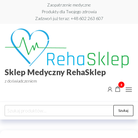
Przejdź
Zaopatrzenie medyczne
Produkty dla Twojego zdrowia
do
Zadzwoń już teraz: +48 602 263 607​
treści
Sklep Medyczny RehaSklep
z doświadczeniem
0
Szukaj:
Szukaj